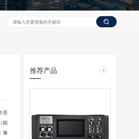
推荐产品
+
件受
（能
；像