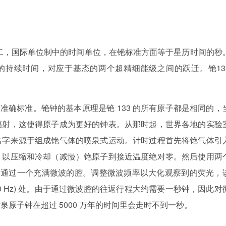
第二，国际单位制中的时间单位，在铯标准方面等于星历时间的秒
辐射周期的持续时间，对应于基态的两个超精细能级之间的跃迁。铯13
的准确标准。铯钟的基本原理是铯 133 的所有原子都是相同的，
辐射，这使得原子成为更好的钟表。从那时起，世界各地的实验
名字来源于组成铯气体的喷泉式运动。计时过程首先将铯气体引
）以压缩和冷却（减慢）铯原子到接近温度绝对零。然后使用两
）通过一个充满微波的腔。调整微波频率以大化观察到的荧光，
,770 Hz) 处。由于通过微波腔的往返行程大约需要一秒钟，因此对
原子钟在超过 5000 万年的时间里会走时不到一秒。