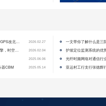
从“跟跑”到“领跑”：酷鲨科技何以成为时频界“GPS改北斗”市场的头号黑马
一文带你了解什么是三
2026.02.27
酷鲨科技荣膺ITEC“创新 人才奖” 以人才为引擎，时空为基石，驱动智能未来
护坡定位监测系统的优
2026.02.04
光纤时频网络对通信行
2025.06.06
务器CBM
2025.05.14