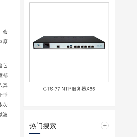
。会
3原
当它
室都
入真
CTS-77 NTP服务器X86
个垂
该荧
微波
热门搜索
+