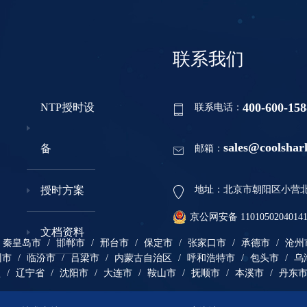
联系我们
400-600-158
NTP授时设
联系电话：
sales@coolshar
备
邮箱：
授时方案
地址：北京市朝阳区小营北路
京公网安备 1101050204014
文档资料
秦皇岛市
/
邯郸市
/
邢台市
/
保定市
/
张家口市
/
承德市
/
沧州
州市
/
临汾市
/
吕梁市
/
内蒙古自治区
/
呼和浩特市
/
包头市
/
乌
盟
/
辽宁省
/
沈阳市
/
大连市
/
鞍山市
/
抚顺市
/
本溪市
/
丹东