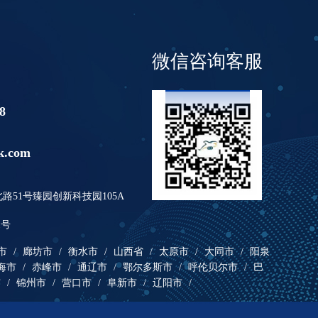
微信咨询客服
8
k.com
51号臻园创新科技园105A
1号
市
/
廊坊市
/
衡水市
/
山西省
/
太原市
/
大同市
/
阳泉
海市
/
赤峰市
/
通辽市
/
鄂尔多斯市
/
呼伦贝尔市
/
巴
市
/
锦州市
/
营口市
/
阜新市
/
辽阳市
/