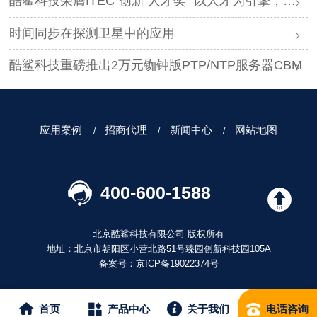
酷鲨科技荣膺ITEC“创新 人才奖” 以人才为引擎，时空为基石，驱动智能未来
时间同步在探测卫星中的应用
酷鲨科技重磅推出2万元铷钟版PTP/NTP服务器CBM
应用案例
招商代理
新闻中心
网站地图
400-600-1588
北京酷鲨科技有限公司 版权所有
地址：北京市朝阳区小营北路51号臻园创新科技园105A
备案号：
京ICP备19022374号
首页
产品中心
关于我们
电话咨询