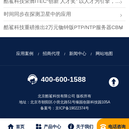
酷鲨科技荣膺ITEC“创新 人才奖” 以人才为引擎，时空为基石，驱动智能未来
时间同步在探测卫星中的应用
酷鲨科技重磅推出2万元铷钟版PTP/NTP服务器CBM
应用案例
招商代理
新闻中心
网站地图
400-600-1588
北京酷鲨科技有限公司 版权所有
地址：北京市朝阳区小营北路51号臻园创新科技园105A
备案号：
京ICP备19022374号
首页
产品中心
关于我们
电话咨询