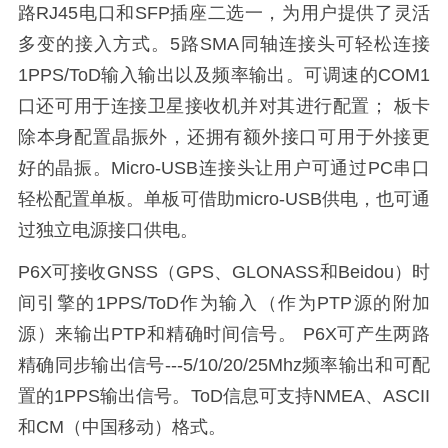
路RJ45电口和SFP插座二选一，为用户提供了灵活
多变的接入方式。5路SMA同轴连接头可轻松连接
1PPS/ToD输入输出以及频率输出。可调速的COM1
口还可用于连接卫星接收机并对其进行配置； 板卡
除本身配置晶振外，还拥有额外接口可用于外接更
好的晶振。Micro-USB连接头让用户可通过PC串口
轻松配置单板。单板可借助micro-USB供电，也可通
过独立电源接口供电。
P6X可接收GNSS（GPS、GLONASS和Beidou）时
间引擎的1PPS/ToD作为输入（作为PTP源的附加
源）来输出PTP和
精确
时间信号。 P6X可产生两路
精确
同步输出信号---5/10/20/25Mhz频率输出和可配
置的1PPS输出信号。ToD信息可支持NMEA、ASCII
和CM（中国移动）格式。