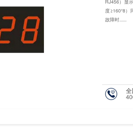
RJ456）显
度≥160°8
故障时......
全
40