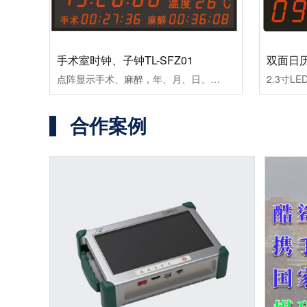
手术室时钟、子钟TL-SFZ01
双面日历
点阵显示手术、麻醉，年、月、日、星期、温度，时、分、秒等信息，单面壁挂安装。1、RJ45接口，通信自动同步时间；2、显示内容：北京时间、手术计时、麻醉计时及温湿度；3、独立计时精度：≤±0.05秒/天；同步误差：≤5m；工作温度：-10～＋65℃；工作电源：220V±15％50Hz±5%；......
合作案例