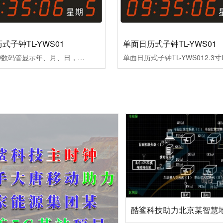
式子钟TL-YWS01
单面日历式子钟TL-YWS01
2.3寸LED数码管显示年、月、日，星期、3寸LED数码显示时、分、秒，双面吊挂安装。可加温湿度显示；
酷鲨科技助力北京某智慧地铁时空体系授时系统构建成功