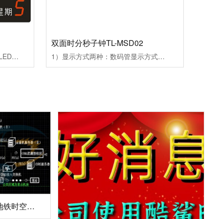
双面时分秒子钟TL-MSD02
单面日历式子钟TL-YWS012.3寸LED数码管显示年、月、日，星期、3寸LED数码显示时、分、秒，单面壁挂安装。可加温湿度显示；
1）显示方式两种：数码管显示方式。双面吊挂安装2）显示内容及尺寸：5寸双面数字显示时分秒。3）脱离母钟能够独立运行，带掉电记忆功能4）通信方式：网络通信（NTP授时）5）网络通信接口RJ456）显示单元发光强度：≥200mcd7）对比度≥10：1，可视角度≥160°8）同步误差：≤5m，独立计时精度：≤0.05/天9）平均无故障......