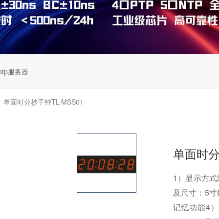
ptp服务器
单面时分秒子钟TL-MSS01
>
单面时分秒
1）显示方
及尺寸：5
记忆功能4