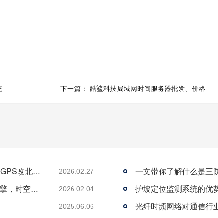
统
下一篇：
酷鲨科技局域网时间服务器批发、价格
从“跟跑”到“领跑”：酷鲨科技何以成为时频界“GPS改北斗”市场的头号黑马
一文带你了解什么是三
2026.02.27
酷鲨科技荣膺ITEC“创新 人才奖” 以人才为引擎，时空为基石，驱动智能未来
护坡定位监测系统的优
2026.02.04
光纤时频网络对通信行
2025.06.06