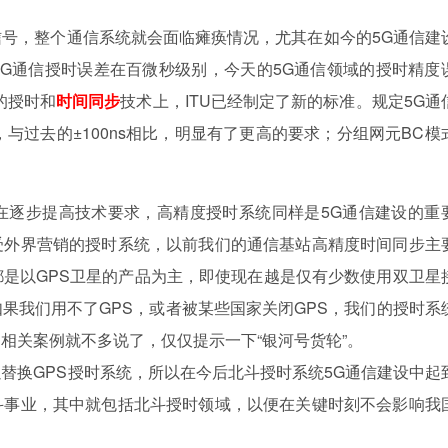
号，整个通信系统就会面临瘫痪情况，尤其在如今的5G通信建
G通信授时误差在百微秒级别，今天的5G通信领域的授时精度
的授时和
时间同步
技术上，ITU已经制定了新的标准。规定5G通
，与过去的±100ns相比，明显有了更高的要求；分组网元BC模
在逐步提高技术要求，高精度授时系统同样是5G通信建设的重
受外界营销的授时系统，以前我们的通信基站高精度时间同步主
是以GPS卫星的产品为主，即使现在越是仅有少数使用双卫星
果我们用不了GPS，或者被某些国家关闭GPS，我们的授时系
相关案例就不多说了，仅仅提示一下“银河号货轮”。
替换GPS授时系统，所以在今后北斗授时系统5G通信建设中起
斗事业，其中就包括北斗授时领域，以便在关键时刻不会影响我