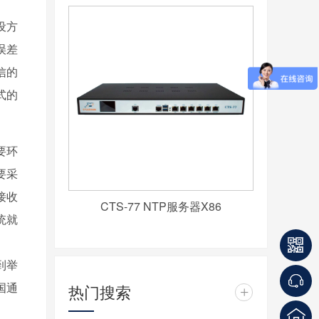
设方
误差
信的
式的
要环
要采
接收
CTS-77 NTP服务器X86
统就
到举
国通
热门搜索
+