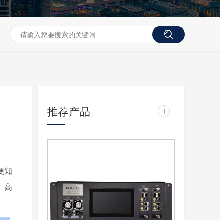
推荐产品
+
便知
、高