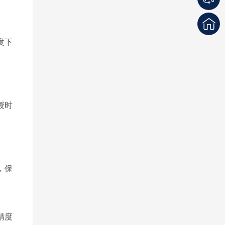
度下
授时
，保
精度