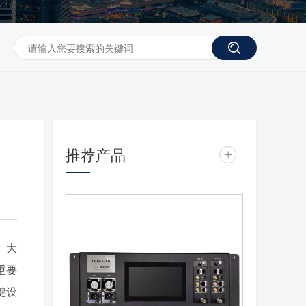
推荐产品
+
。大
重要
键设