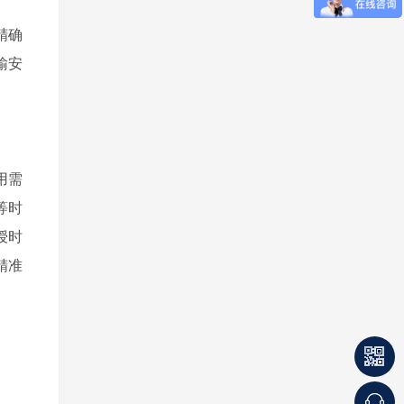
精确
输安
用需
等时
授时
精准