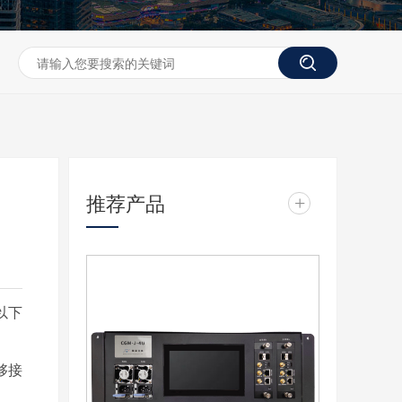
推荐产品
+
以下
够接