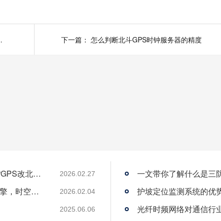
使用行业有哪些？
下一篇：
怎么判断北斗GPS时钟服务器的精度
从“跟跑”到“领跑”：酷鲨科技何以成为时频界“GPS改北斗”市场的头号黑马
一文带你了解什么是三
2026.02.27
酷鲨科技荣膺ITEC“创新 人才奖” 以人才为引擎，时空为基石，驱动智能未来
护坡定位监测系统的优
2026.02.04
光纤时频网络对通信行
2025.06.06