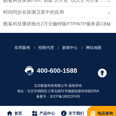
酷鲨科技荣膺ITEC“创新 人才奖” 以人才为引擎，时空为基石，驱动智能未来
时间同步在探测卫星中的应用
酷鲨科技重磅推出2万元铷钟版PTP/NTP服务器CBM
应用案例
招商代理
新闻中心
网站地图
400-600-1588
北京酷鲨科技有限公司 版权所有
地址：北京市朝阳区小营北路51号臻园创新科技园105A
备案号：
京ICP备19022374号
首页
产品中心
关于我们
电话咨询