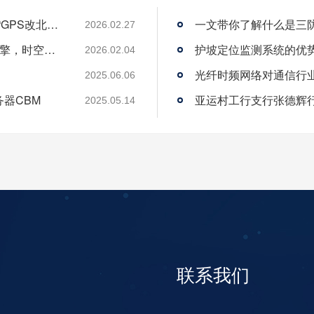
从“跟跑”到“领跑”：酷鲨科技何以成为时频界“GPS改北斗”市场的头号黑马
一文带你了解什么是三
2026.02.27
酷鲨科技荣膺ITEC“创新 人才奖” 以人才为引擎，时空为基石，驱动智能未来
护坡定位监测系统的优
2026.02.04
光纤时频网络对通信行
2025.06.06
务器CBM
2025.05.14
联系我们