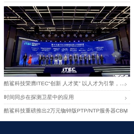
酷鲨科技荣膺ITEC“创新 人才奖” 以人才为引擎，时空为基石，驱动智能未来
时间同步在探测卫星中的应用
酷鲨科技重磅推出2万元铷钟版PTP/NTP服务器CBM